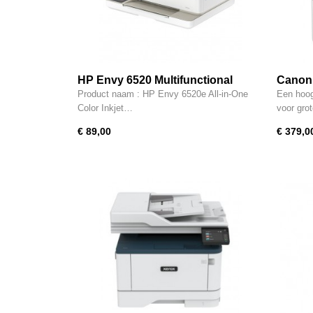
HP Envy 6520 Multifunctional
Canon
Product naam : HP Envy 6520e All-in-One
Een hoog
Color Inkjet…
voor gro
€ 89,00
€ 379,0