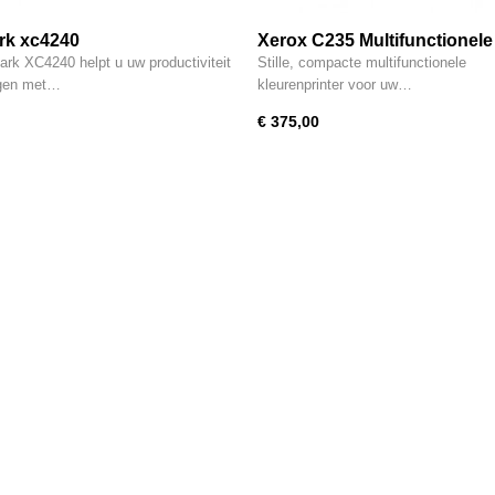
rk xc4240
Xerox C235 Multifunctionele
Kleurenprinter
rk XC4240 helpt u uw productiviteit
Stille, compacte multifunctionele
ogen met…
kleurenprinter voor uw…
€ 375,00