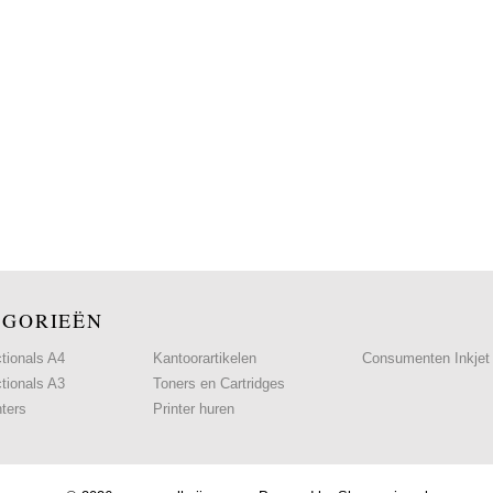
EGORIEËN
ctionals A4
Kantoorartikelen
Consumenten Inkjet
ctionals A3
Toners en Cartridges
nters
Printer huren