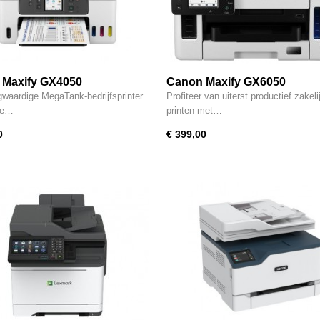
 Maxify GX4050
Canon Maxify GX6050
waardige MegaTank-bedrijfsprinter
Profiteer van uiterst productief zakeli
te…
printen met…
0
€ 399,00