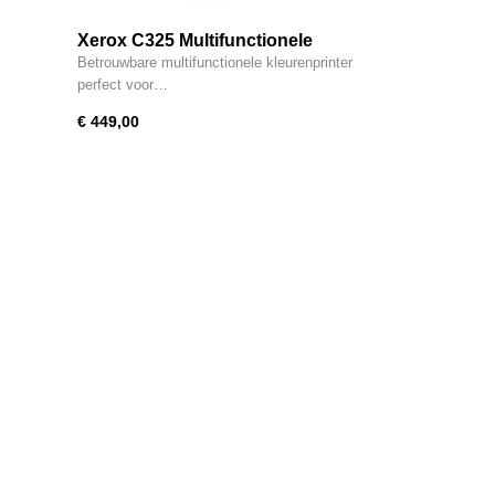
Xerox C325 Multifunctionele
kleurenprinter
Betrouwbare multifunctionele kleurenprinter
perfect voor…
€ 449,00