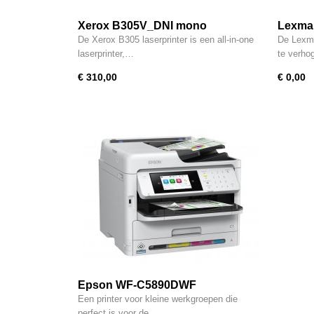
Xerox B305V_DNI mono
Lexma
multifunctional
De Xerox B305 laserprinter is een all-in-one
De Lexma
laserprinter,…
te verh
€ 310,00
€ 0,00
Epson WF-C5890DWF
Een printer voor kleine werkgroepen die
perfect is voor de…